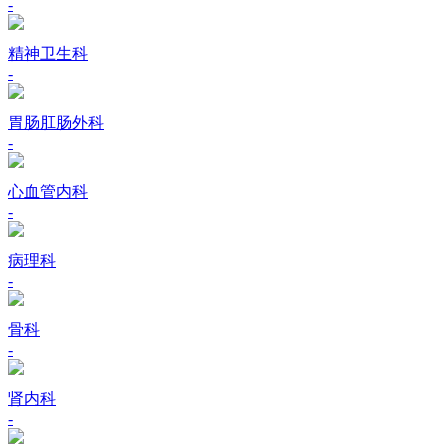
-
精神卫生科
-
胃肠肛肠外科
-
心血管内科
-
病理科
-
骨科
-
肾内科
-