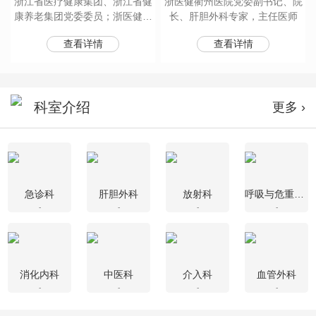
浙江省医疗健康集团、浙江省健
浙医健衢州医院党委副书记、院
康养老集团党委委员；浙医健衢
长、肝胆外科专家，主任医师
州医院党委书记；呼吸与危重症
查看详情
查看详情
医学科、感染科专家；主任医师
科室介绍
更多 ›
急诊科
肝胆外科
放射科
呼吸与危重症医学科
-
-
-
-
消化内科
中医科
介入科
血管外科
-
-
-
-