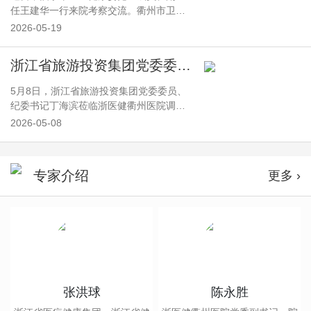
任王建华一行来院考察交流。衢州市卫生
健康委党委委员、医政处处长王华清参加
2026-05-19
交流。考察组一行实地了解医院学科建设
情况，并就化学烧伤与职业病中毒救治工
浙江省旅游投资集团党委委员、纪委书记丁海滨调研浙医健衢州医院
作开展专项交流。浙医健衢州医院领导张
洪球、陈永胜及相关学科负责人陪同并参
5月8日，浙江省旅游投资集团党委委员、
加座谈。
纪委书记丁海滨莅临浙医健衢州医院调
研。驻集团公司纪检监察组副组长郑顺
2026-05-08
祥，医院党委书记张洪球，党委副书记、
纪委书记陈华元陪同调研。
专家介绍
更多 ›
张洪球
陈永胜