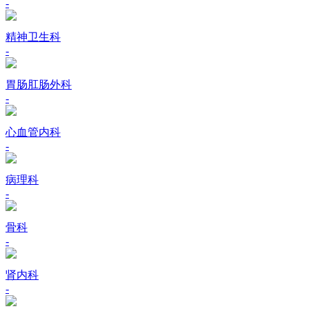
-
精神卫生科
-
胃肠肛肠外科
-
心血管内科
-
病理科
-
骨科
-
肾内科
-