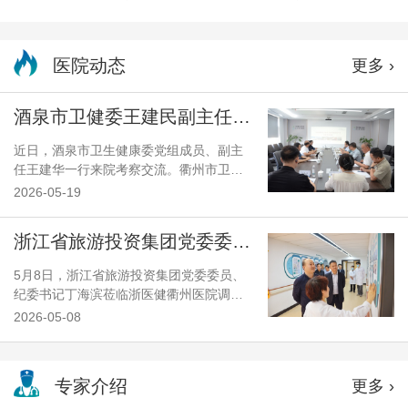
医院动态
更多 ›
酒泉市卫健委王建民副主任一行来院考察交流
近日，酒泉市卫生健康委党组成员、副主
任王建华一行来院考察交流。衢州市卫生
健康委党委委员、医政处处长王华清参加
2026-05-19
交流。考察组一行实地了解医院学科建设
情况，并就化学烧伤与职业病中毒救治工
浙江省旅游投资集团党委委员、纪委书记丁海滨调研浙医健衢州医院
作开展专项交流。浙医健衢州医院领导张
洪球、陈永胜及相关学科负责人陪同并参
5月8日，浙江省旅游投资集团党委委员、
加座谈。
纪委书记丁海滨莅临浙医健衢州医院调
研。驻集团公司纪检监察组副组长郑顺
2026-05-08
祥，医院党委书记张洪球，党委副书记、
纪委书记陈华元陪同调研。
专家介绍
更多 ›