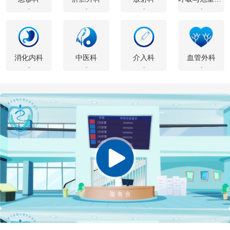
-
-
-
-
消化内科
中医科
介入科
血管外科
-
-
-
-